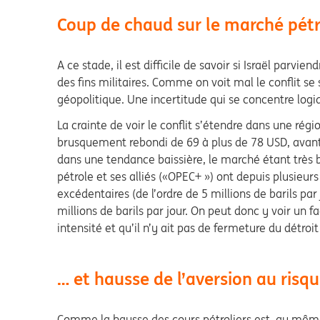
Coup de chaud sur le marché pétr
A ce stade, il est difficile de savoir si Israël par
des fins militaires. Comme on voit mal le conflit se
géopolitique. Une incertitude qui se concentre logi
La crainte de voir le conflit s’étendre dans une régi
brusquement rebondi de 69 à plus de 78 USD, avant d
dans une tendance baissière, le marché étant très bi
pétrole et ses alliés («OPEC+ ») ont depuis plusieu
excédentaires (de l’ordre de 5 millions de barils par
millions de barils par jour. On peut donc y voir un 
intensité et qu’il n’y ait pas de fermeture du détroit
… et hausse de l’aversion au risq
Comme la hausse des cours pétroliers est, au même t