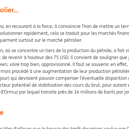
olier…
viendra, en recourant à la force, à convaincre l’Iran de mettre u
 solutionner rapidement, cela se traduit pour les marchés finan
quement surtout sur le marché pétrolier.
on, où se concentre un tiers de la production du pétrole, a fait v
e revenir à hauteur des 75 USD. Il convient de souligner que j
en, voire trop bien, approvisionné. Il faut se souvenir, en effe
rs mois procédé à une augmentation de leur production pétroliè
 jour) qui devraient pouvoir compenser l’éventuelle disparition d
facteur potentiel de stabilisation des cours du brut, pour auta
 d’Ormuz par lequel transite près de 14 millions de barils par jo
ue
itre d’ailleurs que la hausse des tarifs douaniers voulue par 