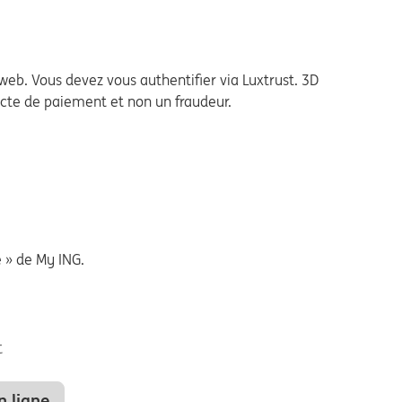
 web. Vous devez vous authentifier via Luxtrust. 3D
'acte de paiement et non un fraudeur.
é » de My ING.
t
n ligne