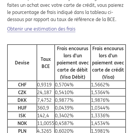
faites un achat avec votre carte de crédit, vous paierez
le pourcentage de frais indiqué dans la tableau ci-
dessous par rapport au taux de référence de la BCE.
Obtenir une estimation des frais
Frais encourus
Frais encourus
lors d’un
lors d’un
Taux
Devise
paiement avec
paiement avec
BCE
carte de débit
carte de crédit
(Visa Débit)
(Visa)
CHF
0,9319
0,5704%
1,5662%
CZK
24,187
0,5410%
1,5364%
DKK
7,4752
0,9877%
1,9876%
HUF
360,9
0,0439%
1,0344%
ISK
142,4
0,3402%
1,3336%
NOK
11,0055
0,4587%
1,4534%
PLN
4,3265
0,6020%
1,5981%