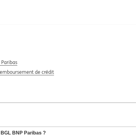
 Paribas
 remboursement de crédit
G
c BGL BNP Paribas ?