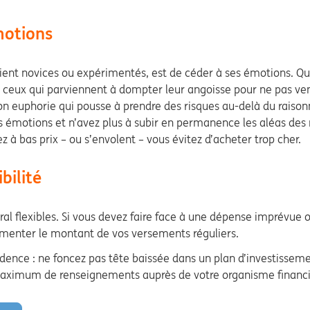
motions
 soient novices ou expérimentés, est de céder à ses émotions. Qu
eux qui parviennent à dompter leur angoisse pour ne pas ven
 son euphorie qui pousse à prendre des risques au-delà du raiso
vos émotions et n’avez plus à subir en permanence les aléas des 
 bas prix – ou s’envolent – vous évitez d’acheter trop cher.
bilité
al flexibles. Si vous devez faire face à une dépense imprévue 
gmenter le montant de vos versements réguliers.
ence : ne foncez pas tête baissée dans un plan d’investissemen
le maximum de renseignements auprès de votre organisme finan