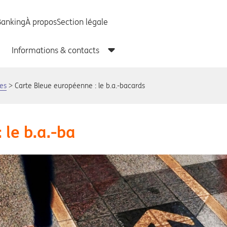
es
Carte Bleue européenne : le b.a.-bacards
 le b.a.-ba