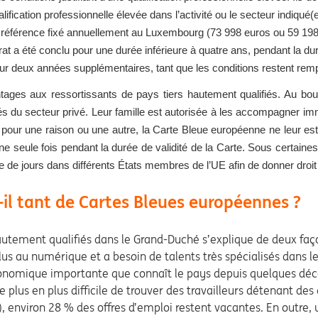
lification professionnelle élevée dans l’activité ou le secteur indiqué(e
de référence fixé annuellement au Luxembourg (73 998 euros ou 59 198,
t a été conclu pour une durée inférieure à quatre ans, pendant la duré
ur deux années supplémentaires, tant que les conditions restent remp
es aux ressortissants de pays tiers hautement qualifiés. Au bout 
s du secteur privé. Leur famille est autorisée à les accompagner i
i pour une raison ou une autre, la Carte Bleue européenne ne leur es
ne seule fois pendant la durée de validité de la Carte. Sous certaines
de jours dans différents États membres de l’UE afin de donner droit 
-il tant de Cartes Bleues européennes ?
autement qualifiés dans le Grand-Duché s’explique de deux faç
s au numérique et a besoin de talents très spécialisés dans le
conomique importante que connaît le pays depuis quelques dé
de plus en plus difficile de trouver des travailleurs détenant des
 environ 28 % des offres d’emploi restent vacantes. En outre,