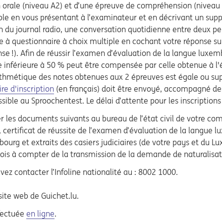
orale (niveau A2) et d’une épreuve de compréhension (niveau B
ple en vous présentant à l’examinateur et en décrivant un supp
n du journal radio, une conversation quotidienne entre deux p
e à questionnaire à choix multiple en cochant votre réponse sur
onse !). Afin de réussir l’examen d’évaluation de la langue lux
e inférieure à 50 % peut être compensée par celle obtenue à l
ithmétique des notes obtenues aux 2 épreuves est égale ou sup
re d'inscription
(en français) doit être envoyé, accompagné des 
ssible au Sproochentest. Le délai d’attente pour les inscriptions
r les documents suivants au bureau de l’état civil de votre co
 certificat de réussite de l’examen d’évaluation de la langue l
g et extraits des casiers judiciaires (de votre pays et du Lux
mois à compter de la transmission de la demande de naturalisat
ez contacter l’Infoline nationalité au : 8002 1000.
 site web de Guichet.lu.
ffectuée
en ligne
.