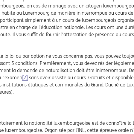
embourgeois, en cas de mariage avec un citoyen luxembourgeoi
 habité au Luxembourg de manière ininterrompue au cours de l
 participant simplement à un cours de luxembourgeois organi
istre en charge de l’éducation nationale. Les cours ont une dur
oute. Il vous suffit de fournir l’attestation de présence au cours
de la loi ou par option ne vous concerne pas, vous pouvez touj
lissant 3 conditions. Premièrement, vous devez résider légale
nt la demande de naturalisation doit être ininterrompue. Deu
i l’examen
[2]
sans avoir assisté au cours. Gratuits et disponible
es institutions étatiques et communales du Grand-Duché de Lux
eures).
ntairement la nationalité luxembourgeoise est de connaître la l
e luxembourgeoise. Organisée par l’INL, cette épreuve orale n’est