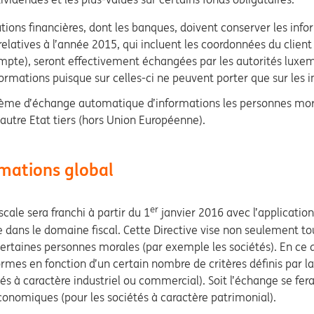
tutions financières, dont les banques, doivent conserver les inf
elatives à l’année 2015, qui incluent les coordonnées du clien
pte), seront effectivement échangées par les autorités luxem
formations puisque sur celles-ci ne peuvent porter que sur les 
me d’échange automatique d’informations les personnes morale
 autre Etat tiers (hors Union Européenne).
rmations global
er
cale sera franchi à partir du 1
janvier 2016 avec l’applicatio
 dans le domaine fiscal. Cette Directive vise non seulement to
ertaines personnes morales (par exemple les sociétés). En ce 
mes en fonction d’un certain nombre de critères définis par la
tés à caractère industriel ou commercial). Soit l’échange se fer
conomiques (pour les sociétés à caractère patrimonial).