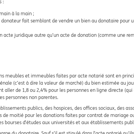
 :
main à la main ;
 donateur fait semblant de vendre un bien au donataire pour un p
r un acte juridique autre qu’un acte de donation (comme une re
iens meubles et immeubles faites par acte notarié sont en pri
vénale (c’est à dire la valeur de marché) du bien estimée au jou
ent aller de 1,8 ou 2,4% pour les personnes en ligne directe (q
 des personnes non parentes.
issements publics, des hospices, des offices sociaux, des assoc
ts de moitié pour les donations faites par contrat de mariage 
es bourses d’études aux universités et aux établissements pub
rge du donataire. Sauf s’il est stipulé dans l’acte notarié qu’il