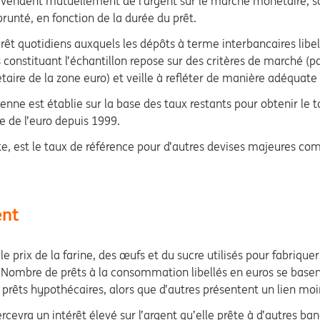
 vendent mutuellement de l’argent sur le marché monétaire, so
runté, en fonction de la durée du prêt.
térêt quotidiens auxquels les dépôts à terme interbancaires lib
constituant l’échantillon repose sur des critères de marché (p
re de la zone euro) et veille à refléter de manière adéquate 
nne est établie sur la base des taux restants pour obtenir le t
e de l’euro depuis 1999.
, est le taux de référence pour d’autres devises majeures comm
ent
prix de la farine, des œufs et du sucre utilisés pour fabriquer
s. Nombre de prêts à la consommation libellés en euros se base
prêts hypothécaires, alors que d’autres présentent un lien moin
rcevra un intérêt élevé sur l’argent qu’elle prête à d’autres ba