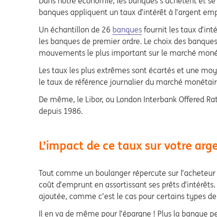
Dans notre économie, les banques s’achètent et se
banques appliquent un taux d’intérêt à l’argent emp
Un échantillon de 26
banques
fournit les taux d’in
les banques de premier ordre. Le choix des banques 
mouvements le plus important sur le marché monétai
Les taux les plus extrêmes sont écartés et une moye
le taux de référence journalier du marché monétair
De même, le Libor, ou London Interbank Offered Rate
depuis 1986.
L’impact de ce taux sur votre arg
Tout comme un boulanger répercute sur l’acheteur le 
coût d’emprunt en assortissant ses prêts d’intérêt
ajoutée, comme c’est le cas pour certains types de 
Il en va de même pour l’épargne ! Plus la banque pe